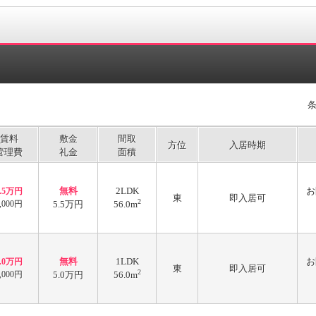
賃料
敷金
間取
方位
入居時期
管理費
礼金
面積
無料
2LDK
お
5.5万円
東
即入居可
2
,000円
5.5万円
56.0m
無料
1LDK
お
5.0万円
東
即入居可
2
,000円
5.0万円
56.0m