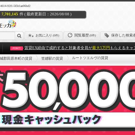
92f1-5f5b1ae06bd2
7,701,145
件 ( 最終更新日：2026/08/08 )
閲覧履歴
保存した検索
お気に入り
(
0件
)
(0件)
賃貸EX経由で成約すると対象者全員が
最大5万円
もらえるキャ
POINT!
ルートツエルヴの賃貸
城郡田原本町の賃貸
笠縫駅の賃貸