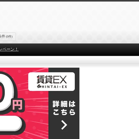
条件
(0件)
ンペーン！