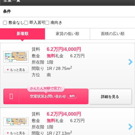
空室一覧
条件
敷金なし
即入居可
南向き
新着順
家賃の低い順
面積の広い順
賃料
6.2万円/4,000円
敷金
無料
礼金
6.2万円
所在階
1階
2
間取り
1R / 28.75m
もっと見る
方位
南
かんたん30秒で完了!
空室状況お問い合わせ
詳細を見る
無料
賃料
6.2万円/4,000円
敷金
無料
礼金
6.2万円
所在階
1階
2
間取り
1R / 27.13m
もっと見る