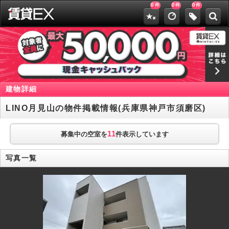
0
0
0
件
件
件
建物詳細
LINO月見山の物件掲載情報(兵庫県神戸市須磨区)
11
募集中の空室を
件表示しています
写真一覧