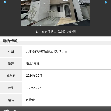
Ｌｉｎｏ月見山【1階】の外観
建物情報
兵庫県神戸市須磨区北町３丁目
住所
地上3階建
階建
2024年10月
築年月
マンション
種別
鉄骨造
構造