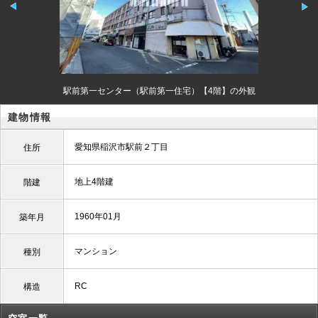
駅前第一センター（駅前第一住宅）【4階】の外観
建物情報
愛知県稲沢市駅前２丁目
住所
地上4階建
階建
1960年01月
築年月
マンション
種別
RC
構造