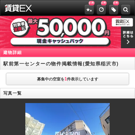
0
0
0
件
件
件
建物詳細
駅前第一センターの物件掲載情報(愛知県稲沢市)
1
募集中の空室を
件表示しています
写真一覧