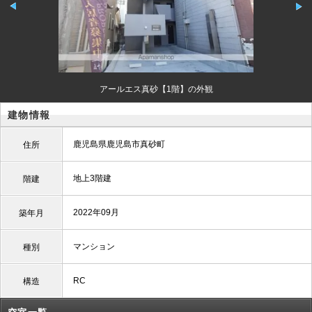
アールエス真砂【1階】の外観
建物情報
鹿児島県鹿児島市真砂町
住所
地上3階建
階建
2022年09月
築年月
マンション
種別
RC
構造