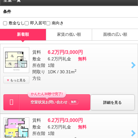
空室一覧
条件
敷金なし
即入居可
南向き
新着順
家賃の低い順
面積の広い順
賃料
6.2万円/3,000円
敷金
6.2万円
礼金
無料
所在階
1階
2
間取り
1DK / 30.31m
方位
もっと見る
かんたん30秒で完了!
空室状況お問い合わせ
詳細を見る
無料
賃料
6.2万円/3,000円
敷金
6.2万円
礼金
無料
所在階
1階