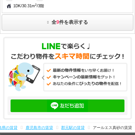
2
1DK
/
30.31m
/
3階
全
9
件を表示する
島県の賃貸
鹿児島市の賃貸
郡元駅の賃貸
アールエス真砂の賃貸