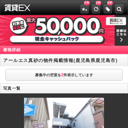
0
0
0
件
件
件
建物詳細
アールエス真砂の物件掲載情報(鹿児島県鹿児島市)
2
募集中の空室を
件表示しています
写真一覧