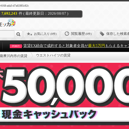
ada3-d7a02f85c82c
7,692,243
件 ( 最終更新日：2026/08/07 )
閲覧履歴
保存した検索
お気に入り
(
0件
)
(0件)
賃貸EX経由で成約すると対象者全員が
最大5万円
もらえるキャ
POINT!
ウエストハイツの賃貸
薩摩川内市の賃貸