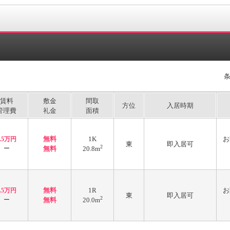
賃料
敷金
間取
方位
入居時期
管理費
礼金
面積
無料
1K
お
2.5万円
東
即入居可
2
ー
無料
20.8m
無料
1R
お
2.5万円
東
即入居可
2
ー
無料
20.0m