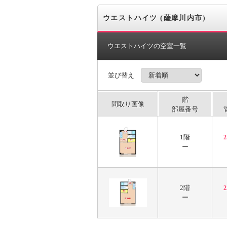
ウエストハイツ (薩摩川内市)
ウエストハイツの空室一覧
並び替え
階
間取り画像
部屋番号
1階
ー
2階
ー