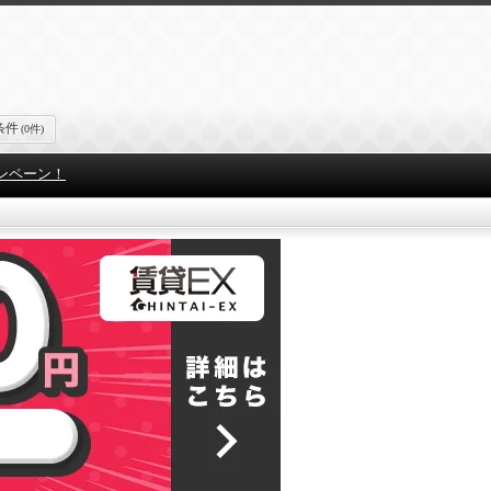
条件
(0件)
ンペーン！