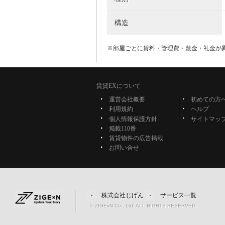
構造
※部屋ごとに賃料・管理費・敷金・礼金が
賃貸EXについて
運営会社概要
初めての方
利用規約
ヘルプ
個人情報保護方針
サイトマッ
掲載110番
賃貸物件の広告掲載
お問い合せ
株式会社じげん
サービス一覧
© ZIGExN Co., Ltd. ALL RIGHTS RESERVED.