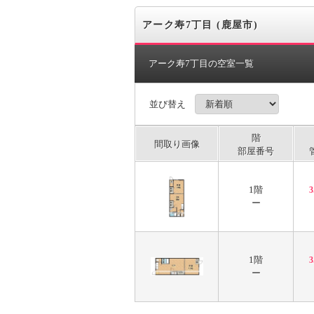
アーク寿7丁目 (鹿屋市)
アーク寿7丁目の空室一覧
並び替え
階
間取り画像
部屋番号
1階
ー
1階
ー