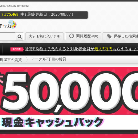
61b-a650ff8fd36e
7,775,468
件 ( 最終更新日：2026/08/07 )
閲覧履歴
保存した検索
お気に入り
(
0件
)
(0件)
賃貸EX経由で成約すると対象者全員が
最大5万円
もらえるキャ
POINT!
アーク寿7丁目の賃貸
鹿屋市の賃貸