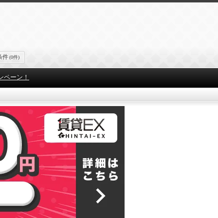
条件
(0件)
ンペーン！