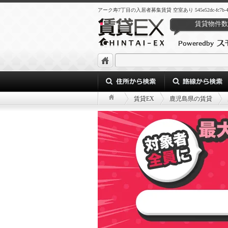
アーク寿7丁目の入居者募集賃貸 空室あり 545e52dc-fc7b-4d0b-9
賃貸物件数
賃貸EX
鹿児島県の賃貸