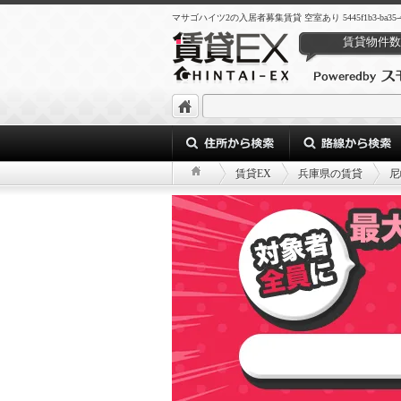
マサゴハイツ2の入居者募集賃貸 空室あり 5445f1b3-ba35-4c90-a
賃貸物件数
賃貸EX
兵庫県の賃貸
尼