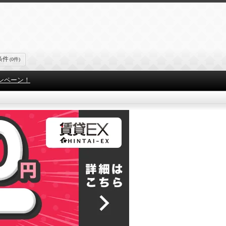
条件
(0件)
ンペーン！