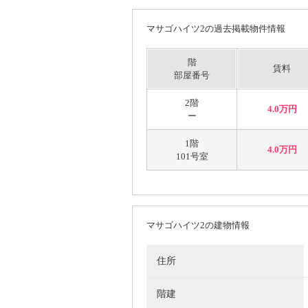
マサゴハイツ2の過去掲載物件情報
階
賃料
部屋番号
2階
4.0万円
ー
1階
4.0万円
101号室
マサゴハイツ2の建物情報
住所
階建