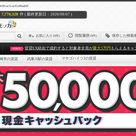
c1e-ac45c86aab8f
7,776,328
件 ( 最終更新日：2026/08/07 )
閲覧履歴
保存した検索
お気に入り
(
0件
)
(0件)
賃貸EX経由で成約すると対象者全員が
最大5万円
もらえるキャ
POINT!
マサゴハイツ2の賃貸
崎市の賃貸
武庫川駅の賃貸