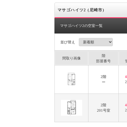
マサゴハイツ2 (尼崎市)
マサゴハイツ2の空室一覧
並び替え
階
間取り画像
部屋番号
2階
ー
2
2階
201号室
2