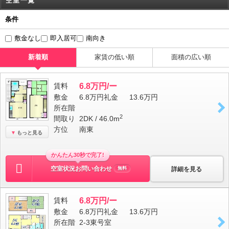
空室一覧
条件
敷金なし
即入居可
南向き
新着順
家賃の低い順
面積の広い順
賃料
6.8万円/ー
敷金
6.8万円
礼金
13.6万円
所在階
2
間取り
2DK / 46.0m
方位
南東
もっと見る
かんたん30秒で完了!
空室状況お問い合わせ
詳細を見る
無料
賃料
6.8万円/ー
敷金
6.8万円
礼金
13.6万円
所在階
2-3東号室