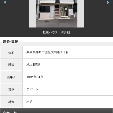
坂東ハウスⅡの外観
建物情報
兵庫県神戸市灘区大内通１丁目
住所
地上3階建
階建
1995年04月
築年月
アパート
種別
木造
構造