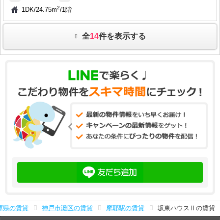
2
1DK
/
24.75m
/
1階
全
14
件を表示する
庫県の賃貸
神戸市灘区の賃貸
摩耶駅の賃貸
坂東ハウスⅡの賃貸