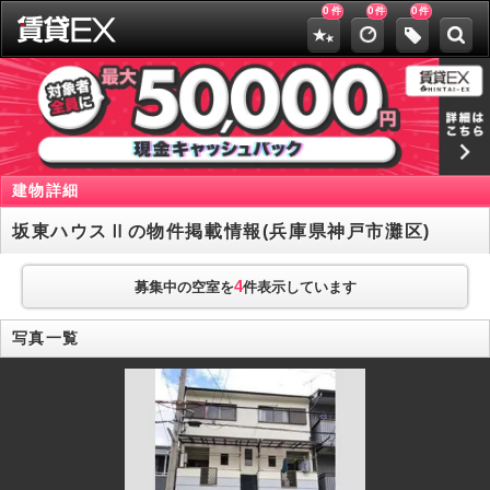
0
0
0
件
件
件
建物詳細
坂東ハウスⅡの物件掲載情報(兵庫県神戸市灘区)
4
募集中の空室を
件表示しています
写真一覧