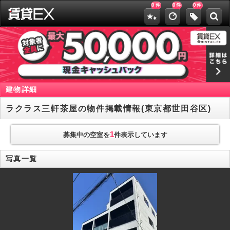
0
0
0
件
件
件
建物詳細
ラクラス三軒茶屋の物件掲載情報(東京都世田谷区)
1
募集中の空室を
件表示しています
写真一覧