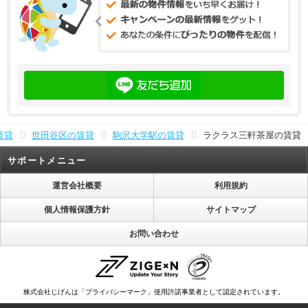
賃貸
世田谷区の賃貸
駒沢大学駅の賃貸
ラクラス三軒茶屋の賃貸
サポートメニュー
運営会社概要
利用規約
個人情報保護方針
サイトマップ
お問い合わせ
株式会社じげんは「プライバシーマーク」使用許諾事業者として認定されています。