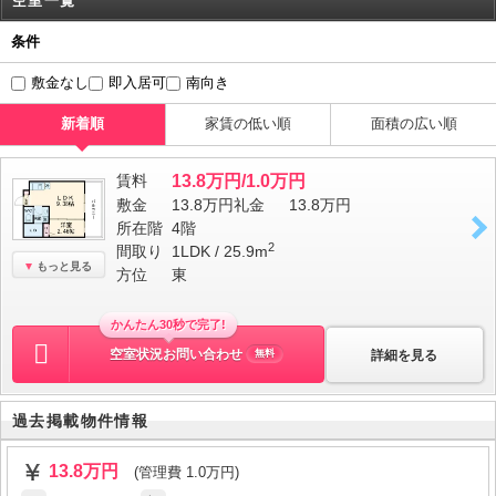
空室一覧
条件
敷金なし
即入居可
南向き
新着順
家賃の低い順
面積の広い順
賃料
13.8万円/1.0万円
敷金
13.8万円
礼金
13.8万円
所在階
4階
2
間取り
1LDK / 25.9m
もっと見る
方位
東
かんたん30秒で完了!
空室状況お問い合わせ
詳細を見る
無料
過去掲載物件情報
13.8万円
(管理費 1.0万円)