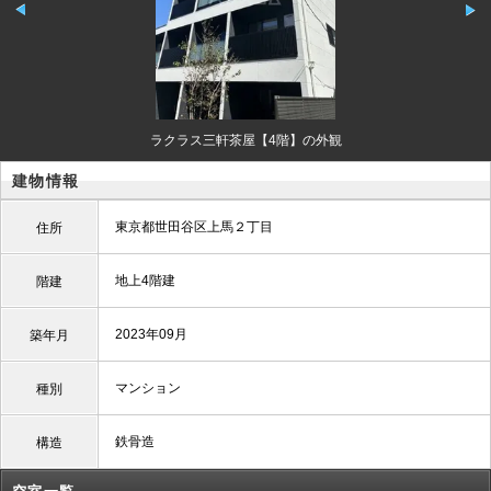
ラクラス三軒茶屋【4階】の外観
建物情報
東京都世田谷区上馬２丁目
住所
地上4階建
階建
2023年09月
築年月
マンション
種別
鉄骨造
構造