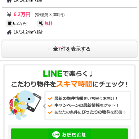
1K
/
14.24m
/
1階
6.2万円
(管理費 3,000円)
敷
6.2万円
礼
無料
2
1K
/
14.24m
/
1階
全
7
件を表示する