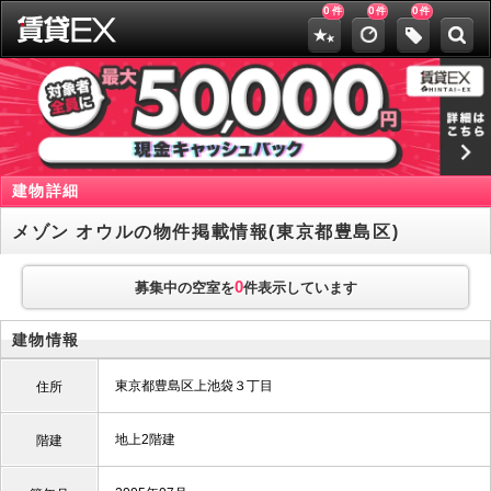
0
0
0
件
件
件
建物詳細
メゾン オウルの物件掲載情報(東京都豊島区)
0
募集中の空室を
件表示しています
建物情報
東京都豊島区上池袋３丁目
住所
地上2階建
階建