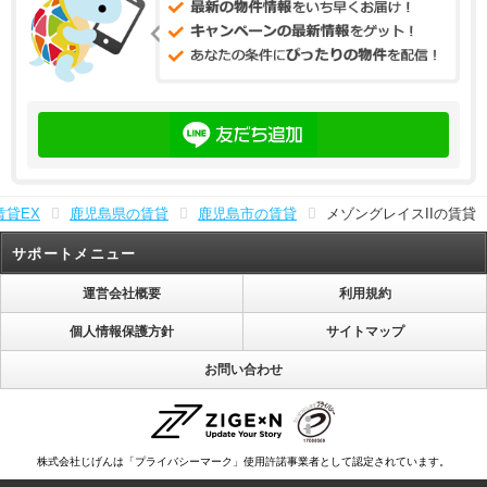
賃貸EX
鹿児島県の賃貸
鹿児島市の賃貸
メゾングレイスIIの賃貸
サポートメニュー
運営会社概要
利用規約
個人情報保護方針
サイトマップ
お問い合わせ
株式会社じげんは「プライバシーマーク」使用許諾事業者として認定されています。