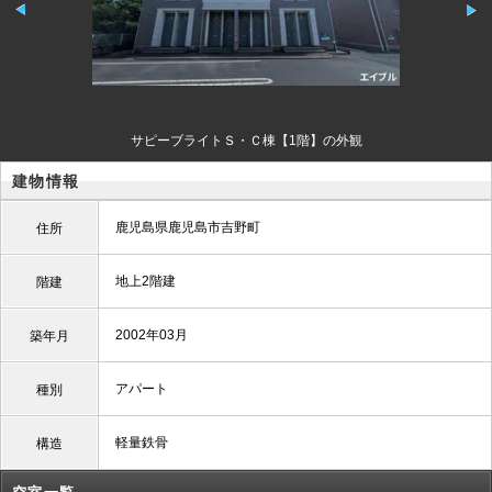
サピーブライトＳ・Ｃ棟【1階】の外観
建物情報
鹿児島県鹿児島市吉野町
住所
地上2階建
階建
2002年03月
築年月
アパート
種別
軽量鉄骨
構造