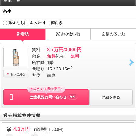
空室一覧
条件
敷金なし
即入居可
南向き
新着順
家賃の低い順
面積の広い順
賃料
3.7万円/3,000円
敷金
無料
礼金
無料
所在階
1階
2
間取り
1R / 33.15m
もっと見る
方位
南東
かんたん30秒で完了!
空室状況お問い合わせ
詳細を見る
無料
過去掲載物件情報
4.3万円
(管理費 1,700円)