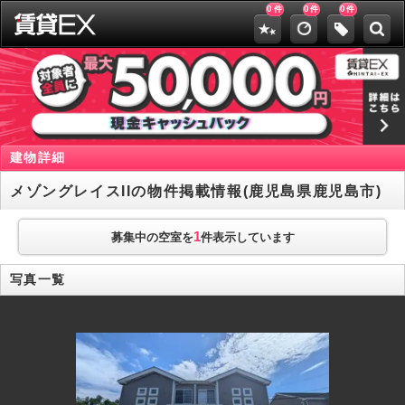
0
0
0
件
件
件
建物詳細
メゾングレイスIIの物件掲載情報(鹿児島県鹿児島市)
1
募集中の空室を
件表示しています
写真一覧