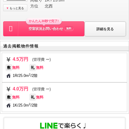
間取り
1K / 25.0m
方位
北西
もっと見る
かんたん30秒で完了!
空室状況お問い合わせ
詳細を見る
無料
過去掲載物件情報
4.5万円
(管理費 ー)
敷
無料
礼
無料
2
1R
/
25.0m
/
2階
4.0万円
(管理費 ー)
敷
無料
礼
無料
2
1K
/
25.0m
/
2階