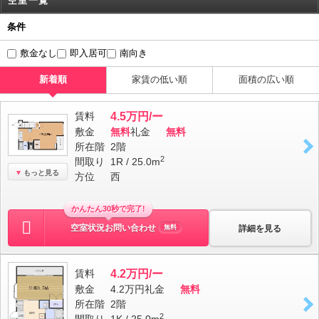
空室一覧
条件
敷金なし
即入居可
南向き
新着順
家賃の低い順
面積の広い順
賃料
4.5万円/ー
敷金
無料
礼金
無料
所在階
2階
2
間取り
1R / 25.0m
もっと見る
方位
西
かんたん30秒で完了!
空室状況お問い合わせ
詳細を見る
無料
賃料
4.2万円/ー
敷金
4.2万円
礼金
無料
所在階
2階
2