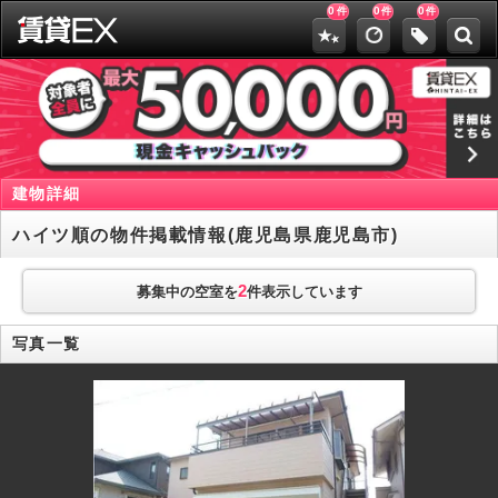
0
0
0
件
件
件
建物詳細
ハイツ順の物件掲載情報(鹿児島県鹿児島市)
2
募集中の空室を
件表示しています
写真一覧