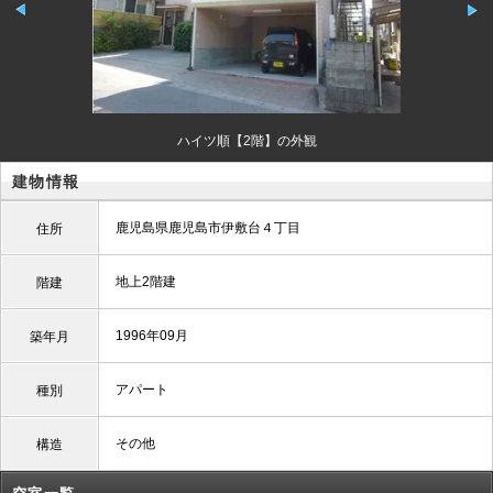
ハイツ順【2階】の外観
建物情報
鹿児島県鹿児島市伊敷台４丁目
住所
地上2階建
階建
1996年09月
築年月
アパート
種別
その他
構造