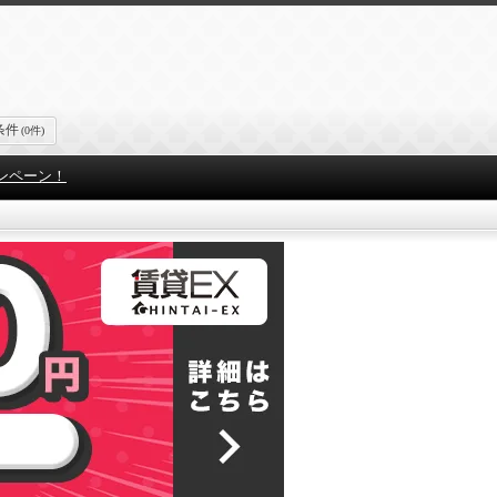
条件
(0件)
ンペーン！