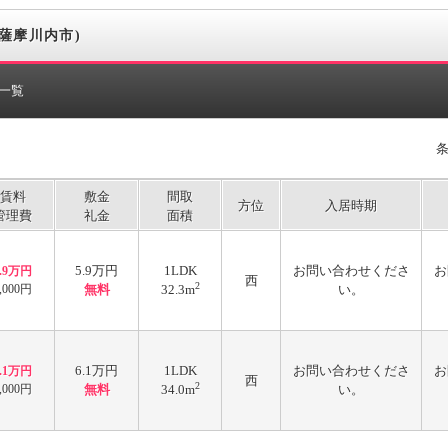
薩摩川内市)
一覧
賃料
敷金
間取
方位
入居時期
管理費
礼金
面積
5.9万円
1LDK
お問い合わせくださ
お
5.9万円
西
2
,000円
無料
32.3m
い。
6.1万円
1LDK
お問い合わせくださ
お
6.1万円
西
2
,000円
無料
34.0m
い。