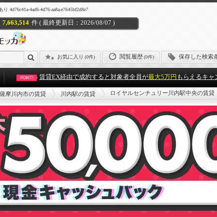
-4ad6-4d76-aa8a-e7645bf2d8e7
7,663,514
件 ( 最終更新日：2026/08/07 )
閲覧履歴
保存した検索
お気に入り
(
0件
)
(0件)
賃貸EX経由で成約すると対象者全員が
最大5万円
もらえるキャ
POINT!
ロイヤルセンチュリー川内駅中央の賃貸
薩摩川内市の賃貸
川内駅の賃貸