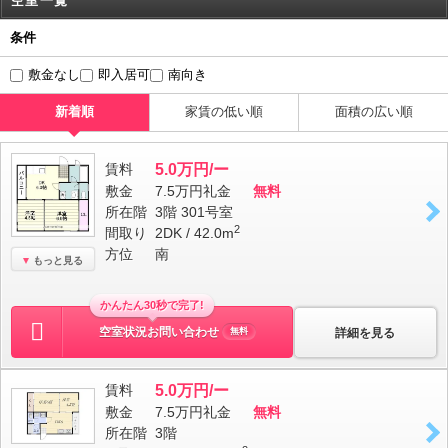
空室一覧
条件
敷金なし
即入居可
南向き
新着順
家賃の低い順
面積の広い順
賃料
5.0万円/ー
敷金
7.5万円
礼金
無料
所在階
3階 301号室
2
間取り
2DK / 42.0m
方位
南
もっと見る
かんたん30秒で完了!
空室状況お問い合わせ
詳細を見る
無料
賃料
5.0万円/ー
敷金
7.5万円
礼金
無料
所在階
3階