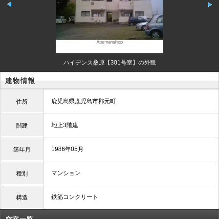
ハイデンス桑原【301号室】の外観
建物情報
鹿児島県鹿児島市郡元町
住所
地上3階建
階建
1986年05月
築年月
マンション
種別
鉄筋コンクリート
構造