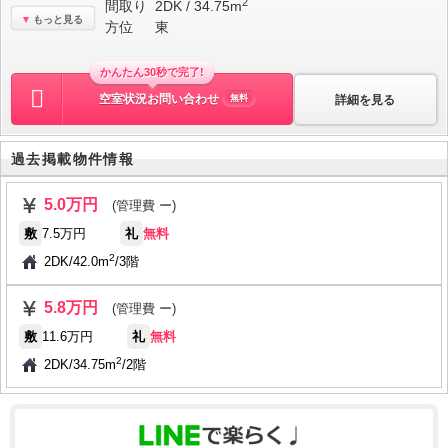
2
間取り
2DK / 34.75m
もっと見る
方位
東
かんたん30秒で完了!
空室状況お問い合わせ
詳細を見る
無料
過去掲載物件情報
5.0万円
(管理費 ー)
敷
7.5万円
礼
無料
2
2DK
/
42.0m
/
3階
5.8万円
(管理費 ー)
敷
11.6万円
礼
無料
2
2DK
/
34.75m
/
2階