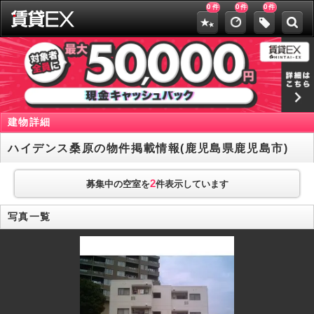
0
0
0
件
件
件
建物詳細
ハイデンス桑原の物件掲載情報(鹿児島県鹿児島市)
2
募集中の空室を
件表示しています
写真一覧