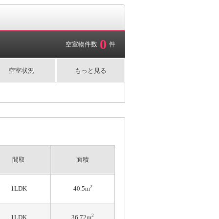
0
空室物件数
件
空室状況
もっと見る
間取
面積
2
1LDK
40.5m
2
1LDK
36.72m