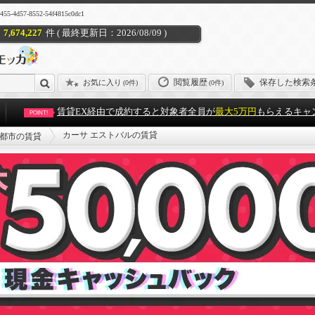
7-8552-54f4815c0dc1
7,674,227
件 ( 最終更新日：2026/08/09 )
閲覧履歴
保存した検索
お気に入り
(
0件
)
(0件)
賃貸EX経由で成約すると対象者全員が
最大5万円
もらえるキャ
POINT!
カーサ エストバルの賃貸
都市の賃貸