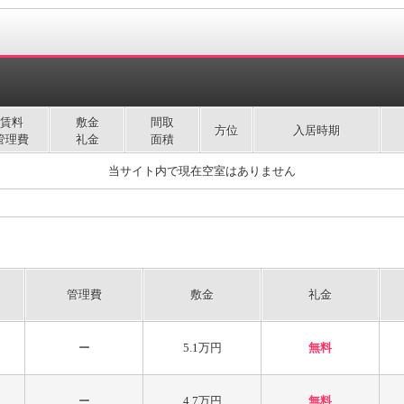
賃料
敷金
間取
方位
入居時期
管理費
礼金
面積
当サイト内で現在空室はありません
管理費
敷金
礼金
ー
5.1万円
無料
ー
4.7万円
無料