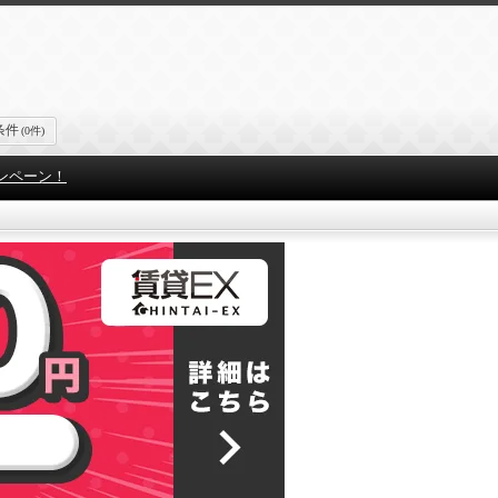
条件
(0件)
ンペーン！