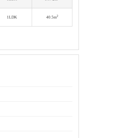
2
1LDK
40.5m