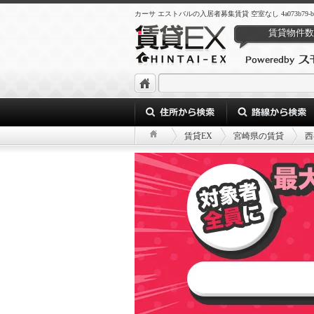
カーサ エストバルの入居者募集賃貸 空室なし 4a073b79-b455-4d5
賃貸物件数
賃貸EX
宮崎県の賃貸
西