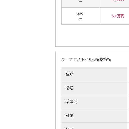
ー
3階
5.1万円
ー
カーサ エストバルの建物情報
住所
階建
築年月
種別