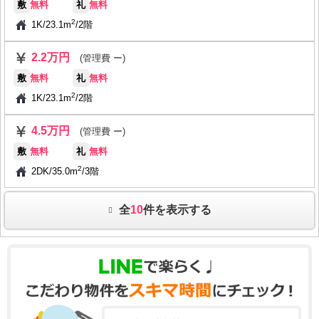
敷
無料
礼
無料
2
1K
/
23.1m
/
2階
2.2万円
(管理費 ー)
敷
無料
礼
無料
2
1K
/
23.1m
/
2階
4.5万円
(管理費 ー)
敷
無料
礼
無料
2
2DK
/
35.0m
/
3階
全
10
件を表示する