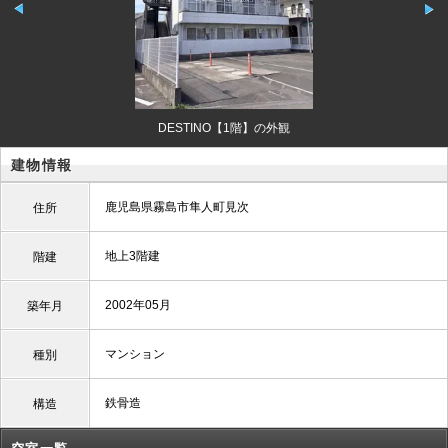
DESTINO【1階】の外観
建物情報
鹿児島県霧島市隼人町見次
住所
地上3階建
階建
2002年05月
築年月
マンション
種別
鉄骨造
構造