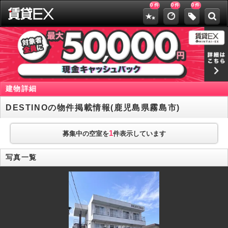
0
0
0
件
件
件
建物詳細
DESTINOの物件掲載情報(鹿児島県霧島市)
1
募集中の空室を
件表示しています
写真一覧