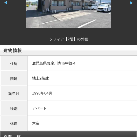
ソフィア【2階】の外観
建物情報
鹿児島県薩摩川内市中郷４
住所
地上2階建
階建
1998年04月
築年月
アパート
種別
木造
構造