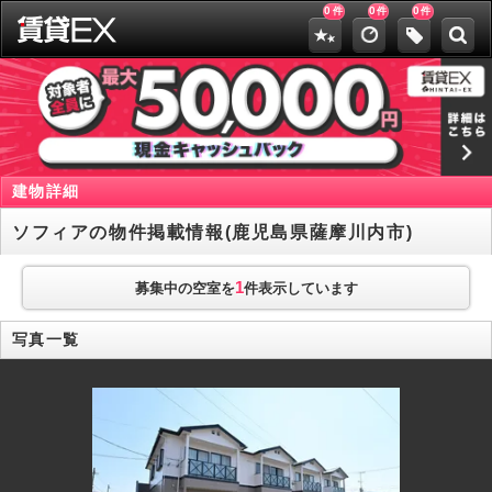
0
0
0
件
件
件
建物詳細
ソフィアの物件掲載情報(鹿児島県薩摩川内市)
1
募集中の空室を
件表示しています
写真一覧