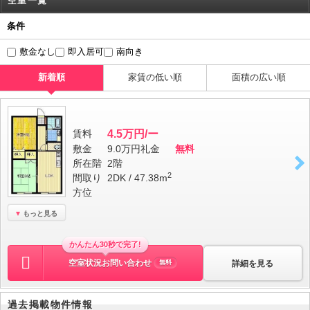
空室一覧
条件
敷金なし
即入居可
南向き
新着順
家賃の低い順
面積の広い順
賃料
4.5万円/ー
敷金
9.0万円
礼金
無料
所在階
2階
2
間取り
2DK / 47.38m
方位
もっと見る
かんたん30秒で完了!
空室状況お問い合わせ
詳細を見る
無料
過去掲載物件情報