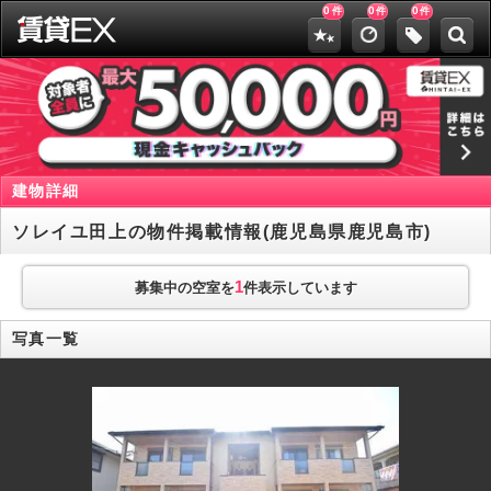
0
0
0
件
件
件
建物詳細
ソレイユ田上の物件掲載情報(鹿児島県鹿児島市)
1
募集中の空室を
件表示しています
写真一覧