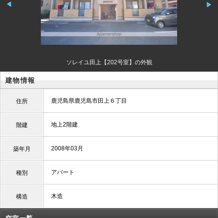
ソレイユ田上【202号室】の外観
建物情報
鹿児島県鹿児島市田上６丁目
住所
地上2階建
階建
2008年03月
築年月
アパート
種別
木造
構造