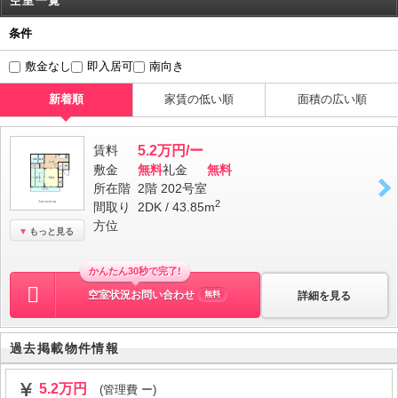
空室一覧
条件
敷金なし
即入居可
南向き
新着順
家賃の低い順
面積の広い順
賃料
5.2万円/ー
敷金
無料
礼金
無料
所在階
2階 202号室
2
間取り
2DK / 43.85m
方位
もっと見る
かんたん30秒で完了!
空室状況お問い合わせ
詳細を見る
無料
過去掲載物件情報
5.2万円
(管理費 ー)