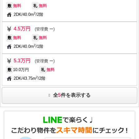
敷
無料
礼
無料
2
2DK
/
40.0m
/
2階
4.5万円
(管理費 ー)
敷
無料
礼
無料
2
2DK
/
40.0m
/
1階
5.3万円
(管理費 ー)
敷
10.0万円
礼
無料
2
2DK
/
43.75m
/
2階
全
5
件を表示する