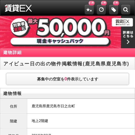
0
0
0
件
件
件
建物詳細
アイビュー日の出の物件掲載情報(鹿児島県鹿児島市)
0
募集中の空室を
件表示しています
建物情報
鹿児島県鹿児島市日之出町
住所
地上2階建
階建