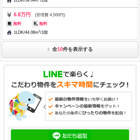
2LDK
/
59.04m
/
2階
6.8万円
(管理費 4,500円)
敷
無料
礼
無料
2
1LDK
/
44.08m
/
1階
全
10
件を表示する