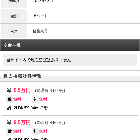
2018年03月
築年月
アパート
種別
軽量鉄骨
構造
空室一覧
当サイト内で現在空室はありません
過去掲載物件情報
8.5万円
(管理費 4,500円)
敷
無料
礼
無料
2
2LDK
/
59.04m
/
2階
8.5万円
(管理費 4,500円)
敷
無料
礼
無料
2