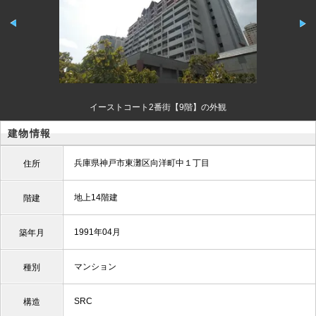
イーストコート2番街【9階】の外観
建物情報
兵庫県神戸市東灘区向洋町中１丁目
住所
地上14階建
階建
1991年04月
築年月
マンション
種別
SRC
構造