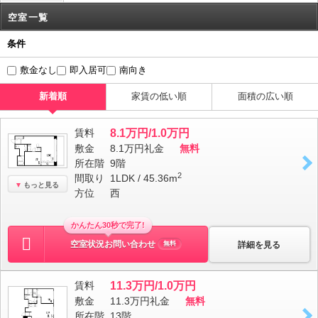
空室一覧
条件
敷金なし
即入居可
南向き
新着順
家賃の低い順
面積の広い順
賃料
8.1万円/1.0万円
敷金
8.1万円
礼金
無料
所在階
9階
2
間取り
1LDK / 45.36m
もっと見る
方位
西
かんたん30秒で完了!
空室状況お問い合わせ
詳細を見る
無料
賃料
11.3万円/1.0万円
敷金
11.3万円
礼金
無料
所在階
13階