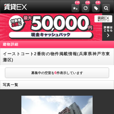
0
0
0
件
件
件
建物詳細
イーストコート2番街の物件掲載情報(兵庫県神戸市東
灘区)
6
募集中の空室を
件表示しています
写真一覧