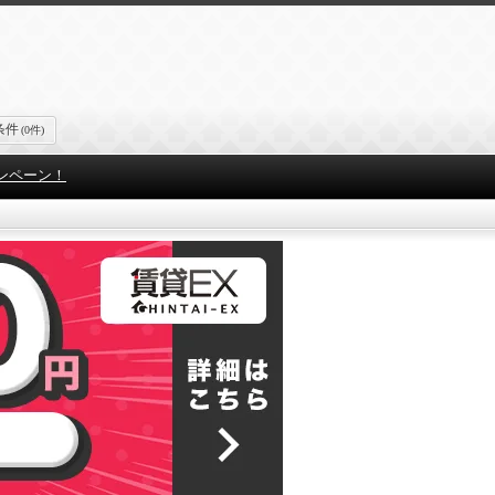
条件
(0件)
ンペーン！