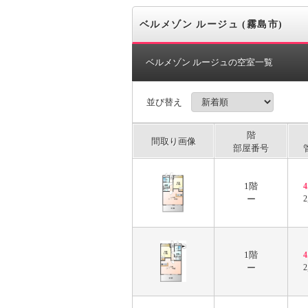
ベルメゾン ルージュ (霧島市)
ベルメゾン ルージュの空室一覧
並び替え
階
間取り画像
部屋番号
1階
ー
2
1階
ー
2