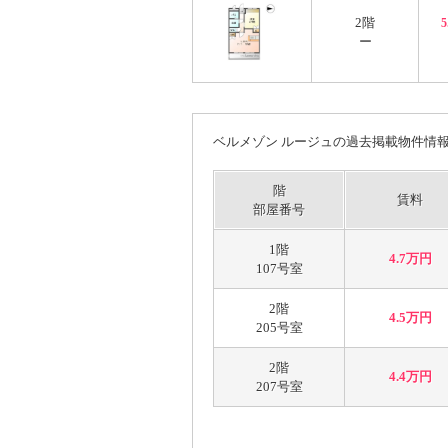
2階
ー
ベルメゾン ルージュの過去掲載物件情
階
賃料
部屋番号
1階
4.7万円
107号室
2階
4.5万円
205号室
2階
4.4万円
207号室