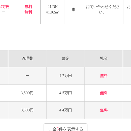
無料
1LDK
お問い合わせくださ
お
5.0万円
東
2
ー
無料
41.02m
い。
報
管理費
敷金
礼金
ー
4.7万円
無料
3,500円
4.5万円
無料
3,500円
4.4万円
無料
全
5
件を表示する