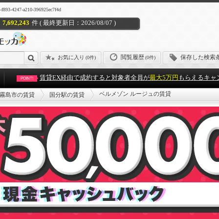
47-a210-396925ec7f4d
7,692,243
件 ( 最終更新日：2026/08/07 )
閲覧履歴
保存した検索
お気に入り
(
0件
)
(0件)
賃貸EX経由で成約すると対象者全員が
最大5万円
もらえるキャ
POINT!
ベルメゾン ルージュの賃貸
霧島市の賃貸
国分駅の賃貸