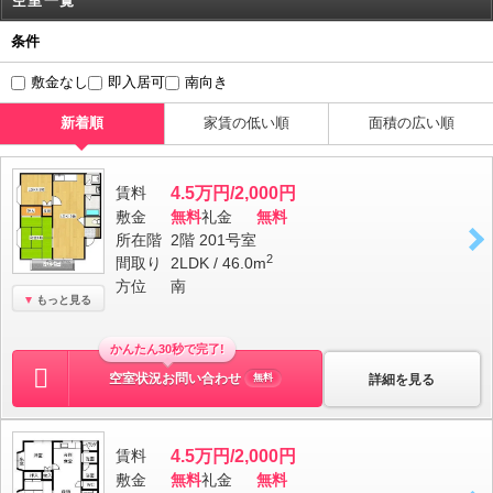
空室一覧
条件
敷金なし
即入居可
南向き
新着順
家賃の低い順
面積の広い順
賃料
4.5万円/2,000円
敷金
無料
礼金
無料
所在階
2階 201号室
2
間取り
2LDK / 46.0m
方位
南
もっと見る
かんたん30秒で完了!
空室状況お問い合わせ
詳細を見る
無料
賃料
4.5万円/2,000円
敷金
無料
礼金
無料