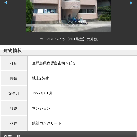
ユーベルハイツ【201号室】の外観
建物情報
鹿児島県鹿児島市桜ヶ丘３
住所
地上2階建
階建
1992年01月
築年月
マンション
種別
鉄筋コンクリート
構造