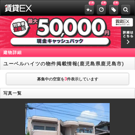
0
0
0
件
件
件
建物詳細
ユーベルハイツの物件掲載情報(鹿児島県鹿児島市)
3
募集中の空室を
件表示しています
写真一覧