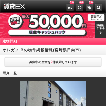
0
0
0
件
件
件
建物詳細
オレガノ Bの物件掲載情報(宮崎県日向市)
2
募集中の空室を
件表示しています
写真一覧