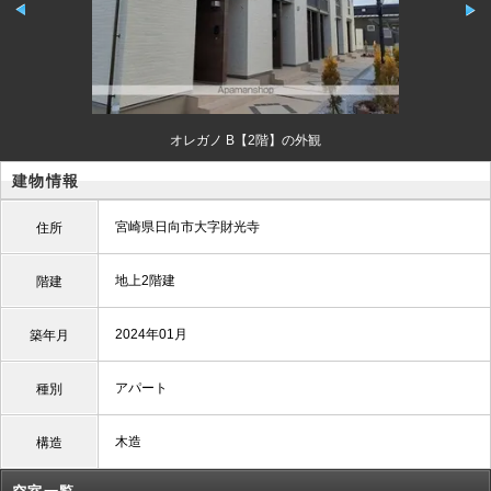
オレガノ B【2階】の外観
建物情報
宮崎県日向市大字財光寺
住所
地上2階建
階建
2024年01月
築年月
アパート
種別
木造
構造