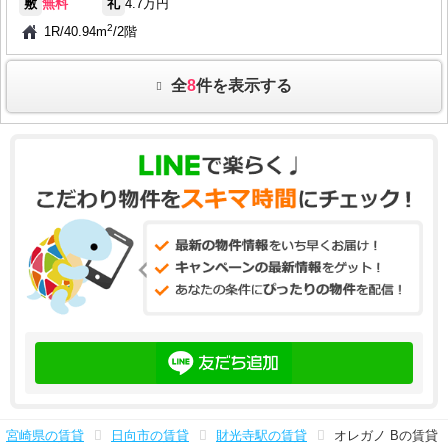
敷
無料
礼
4.7万円
2
1R
/
40.94m
/
2階
全
8
件を表示する
宮崎県の賃貸
日向市の賃貸
財光寺駅の賃貸
オレガノ Bの賃貸