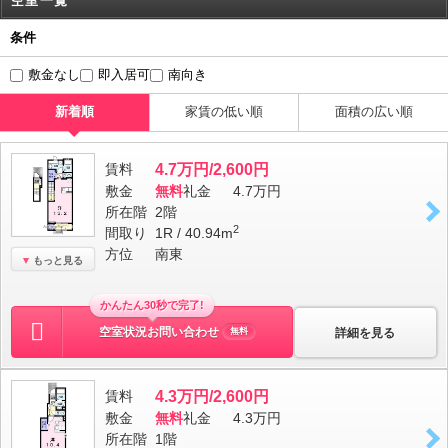
空室一覧
条件
敷金なし
即入居可
南向き
新着順
家賃の低い順
面積の広い順
賃料
4.7万円/2,600円
敷金
無料
礼金
4.7万円
所在階
2階
2
間取り
1R / 40.94m
方位
南東
もっと見る
かんたん30秒で完了!
空室状況お問い合わせ
詳細を見る
無料
賃料
4.3万円/2,600円
敷金
無料
礼金
4.3万円
所在階
1階