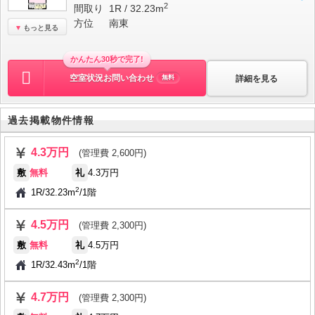
2
間取り
1R / 32.23m
方位
南東
もっと見る
かんたん30秒で完了!
空室状況お問い合わせ
詳細を見る
無料
過去掲載物件情報
4.3万円
(管理費 2,600円)
敷
無料
礼
4.3万円
2
1R
/
32.23m
/
1階
4.5万円
(管理費 2,300円)
敷
無料
礼
4.5万円
2
1R
/
32.43m
/
1階
4.7万円
(管理費 2,300円)