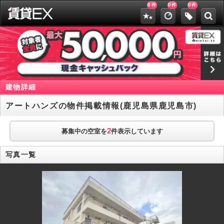
0
0
0
件
件
件
建物詳細
アートハンズの物件掲載情報(鹿児島県鹿児島市)
2
募集中の空室を
件表示しています
写真一覧