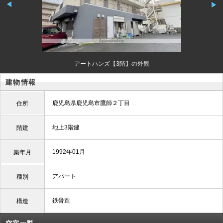
アートハンズ【3階】の外観
建物情報
鹿児島県鹿児島市鷹師２丁目
住所
地上3階建
階建
1992年01月
築年月
アパート
種別
鉄骨造
構造