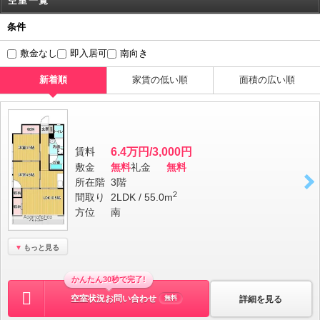
空室一覧
条件
敷金なし
即入居可
南向き
新着順
家賃の低い順
面積の広い順
賃料
6.4万円/3,000円
敷金
無料
礼金
無料
所在階
3階
2
間取り
2LDK / 55.0m
方位
南
もっと見る
かんたん30秒で完了!
空室状況お問い合わせ
詳細を見る
無料