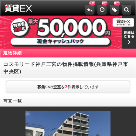
0
0
0
件
件
件
建物詳細
コスモリード神戸三宮の物件掲載情報(兵庫県神戸市
中央区)
3
募集中の空室を
件表示しています
写真一覧