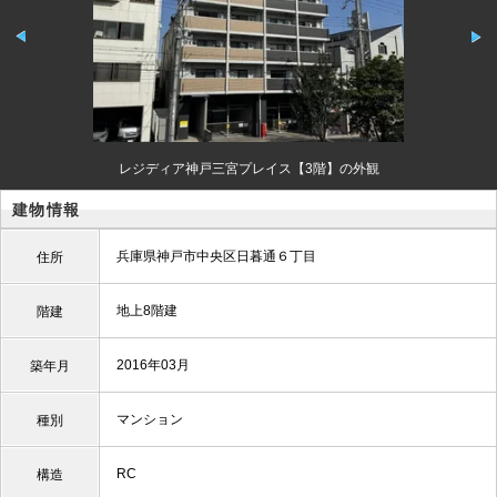
レジディア神戸三宮プレイス【3階】の外観
建物情報
兵庫県神戸市中央区日暮通６丁目
住所
地上8階建
階建
2016年03月
築年月
マンション
種別
RC
構造