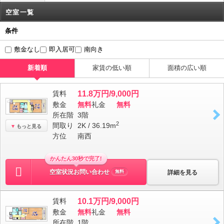
空室一覧
条件
敷金なし
即入居可
南向き
新着順
家賃の低い順
面積の広い順
賃料
11.8万円/9,000円
敷金
無料
礼金
無料
所在階
3階
2
間取り
2K / 36.19m
もっと見る
方位
南西
かんたん30秒で完了!
空室状況お問い合わせ
詳細を見る
無料
賃料
10.1万円/9,000円
敷金
無料
礼金
無料
所在階
1階