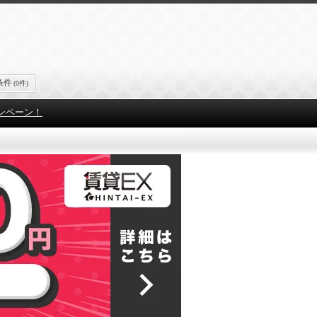
条件
(0件)
ンペーン！