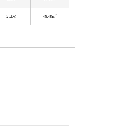
2
2LDK
48.49m