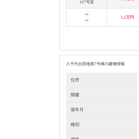
107号室
ー
5.2万円
ー
八千代台団地第7号棟の建物情報
住所
階建
築年月
種別