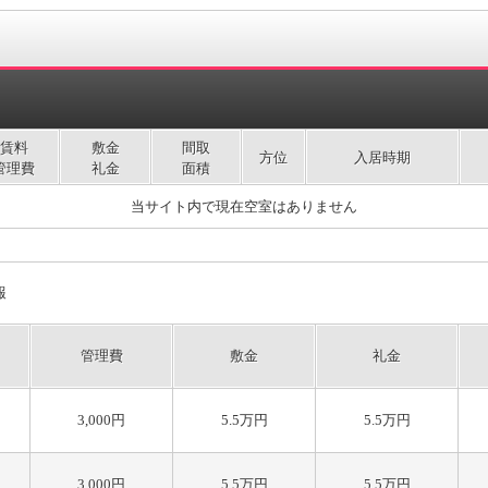
賃料
敷金
間取
方位
入居時期
管理費
礼金
面積
当サイト内で現在空室はありません
報
管理費
敷金
礼金
3,000円
5.5万円
5.5万円
3,000円
5.5万円
5.5万円