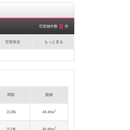
0
空室物件数
件
空室状況
もっと見る
間取
面積
2
2LDK
48.49m
2
2LDK
48.49m