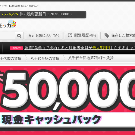
dd-af3c-b03544a8457f
7,776,275
件 ( 最終更新日：2026/08/06 )
閲覧履歴
保存した検索
お気に入り
(
0件
)
(0件)
賃貸EX経由で成約すると対象者全員が
最大5万円
もらえるキャ
POINT!
八千代台団地第7号棟の賃貸
千代市の賃貸
八千代台駅の賃貸