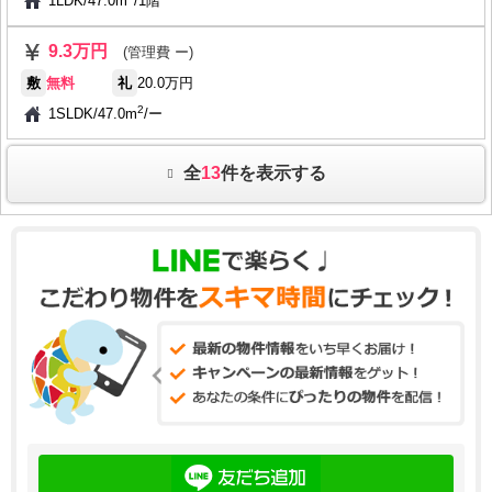
1LDK
/
47.0m
/
1階
9.3万円
(管理費 ー)
敷
無料
礼
20.0万円
2
1SLDK
/
47.0m
/
ー
全
13
件を表示する