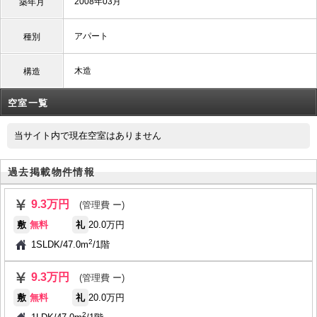
2008年03月
築年月
アパート
種別
木造
構造
空室一覧
当サイト内で現在空室はありません
過去掲載物件情報
9.3万円
(管理費 ー)
敷
無料
礼
20.0万円
2
1SLDK
/
47.0m
/
1階
9.3万円
(管理費 ー)
敷
無料
礼
20.0万円
2