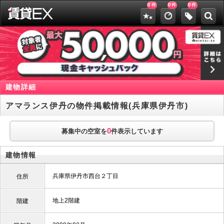
0
0
0
件
件
件
建物詳細
アマランス伊丹の物件掲載情報(兵庫県伊丹市)
0
募集中の空室を
件表示しています
建物情報
兵庫県伊丹市西台２丁目
住所
地上2階建
階建