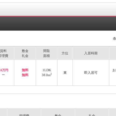
賃料
敷金
間取
方位
入居時期
管理費
礼金
面積
無料
1LDK
お
3.6万円
東
即入居可
2
ー
無料
38.0m
管理費
敷金
礼金