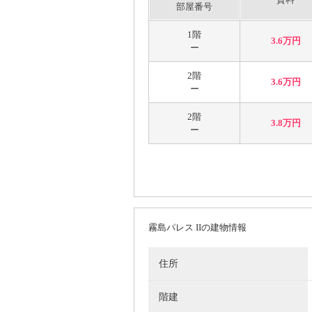
部屋番号
1階
3.6万円
ー
2階
3.6万円
ー
2階
3.8万円
ー
霧島パレス IIの建物情報
住所
階建