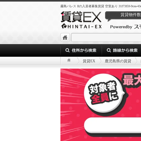
霧島パレス IIの入居者募集賃貸 空室あり 31f73f59-9cea-43ec-bd
賃貸物件数
賃貸EX
鹿児島県の賃貸