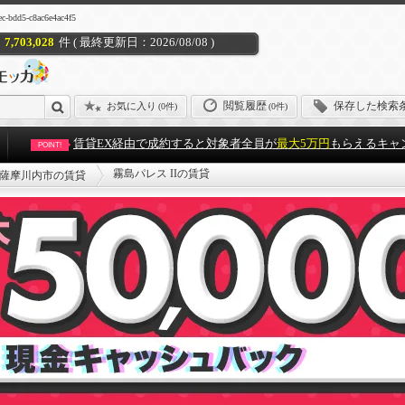
d5-c8ac6e4ac4f5
7,703,028
件 ( 最終更新日：2026/08/08 )
閲覧履歴
保存した検索
お気に入り
(
0件
)
(0件)
賃貸EX経由で成約すると対象者全員が
最大5万円
もらえるキャ
POINT!
霧島パレス IIの賃貸
薩摩川内市の賃貸