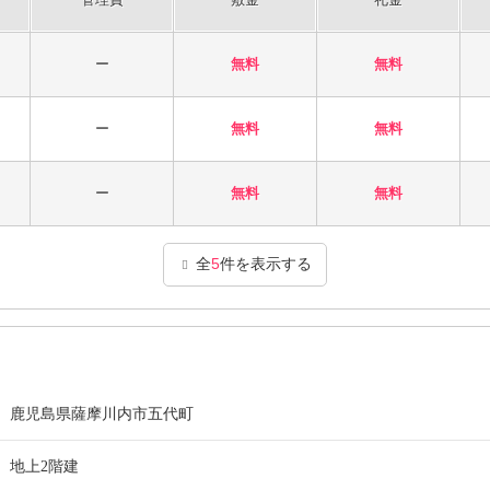
ー
無料
無料
ー
無料
無料
ー
無料
無料
全
5
件を表示する
鹿児島県薩摩川内市五代町
地上2階建