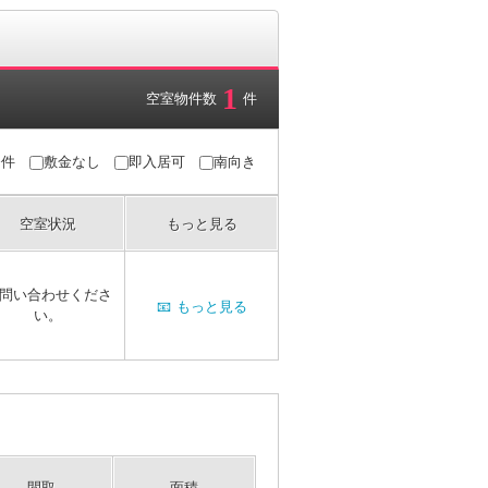
1
空室物件数
件
条件
敷金なし
即入居可
南向き
空室状況
もっと見る
問い合わせくださ
📧
もっと見る
い。
間取
面積