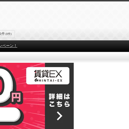
条件
(0件)
ンペーン！