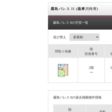
霧島パレス II (薩摩川内市)
霧島パレス IIの空室一覧
並び替え
階
間取り画像
部屋番号
2階
ー
霧島パレス IIの過去掲載物件情報
階
賃料