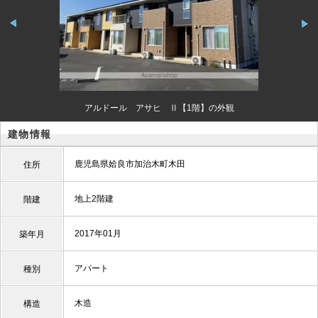
アルドール アサヒ Ⅱ【1階】の外観
建物情報
鹿児島県姶良市加治木町木田
住所
地上2階建
階建
2017年01月
築年月
アパート
種別
木造
構造