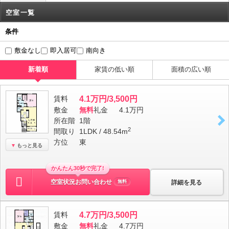
空室一覧
条件
敷金なし
即入居可
南向き
新着順
家賃の低い順
面積の広い順
賃料
4.1万円/3,500円
敷金
無料
礼金
4.1万円
所在階
1階
2
間取り
1LDK / 48.54m
方位
東
もっと見る
かんたん30秒で完了!
空室状況お問い合わせ
詳細を見る
無料
賃料
4.7万円/3,500円
敷金
無料
礼金
4.7万円