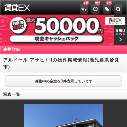
0
0
0
件
件
件
建物詳細
アルドール アサヒ I IIの物件掲載情報(鹿児島県姶良
市)
3
募集中の空室を
件表示しています
写真一覧