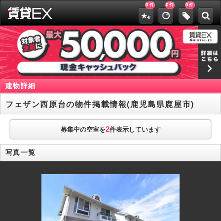
0
0
0
件
件
件
建物詳細
フェザン西原台の物件掲載情報(鹿児島県鹿屋市)
2
募集中の空室を
件表示しています
写真一覧