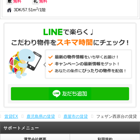
敷
無料
礼
無料
2
3DK
/
57.51m
/
1階
賃貸EX
鹿児島県の賃貸
鹿屋市の賃貸
フェザン西原台の賃貸
サポートメニュー
運営会社概要
利用規約