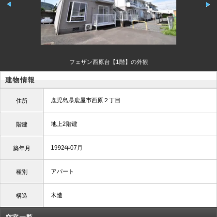
フェザン西原台【1階】の外観
建物情報
鹿児島県鹿屋市西原２丁目
住所
地上2階建
階建
1992年07月
築年月
アパート
種別
木造
構造