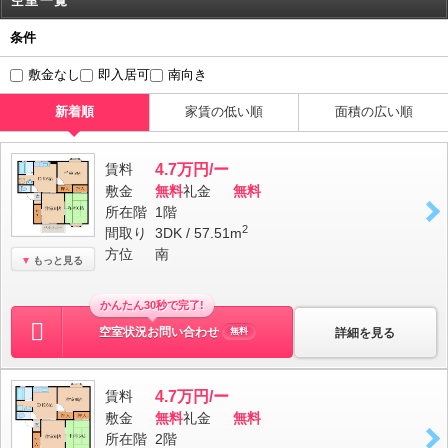
空室一覧
条件
敷金なし
即入居可
南向き
新着順
家賃の低い順
面積の広い順
賃料
4.7万円/ー
敷金
無料
礼金
無料
所在階
1階
2
間取り
3DK / 57.51m
方位
南
もっと見る
かんたん30秒で完了!
空室状況お問い合わせ
詳細を見る
無料
賃料
4.7万円/ー
敷金
無料
礼金
無料
所在階
2階