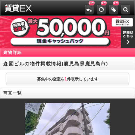
0
0
0
件
件
件
建物詳細
森園ビルの物件掲載情報(鹿児島県鹿児島市)
1
募集中の空室を
件表示しています
写真一覧