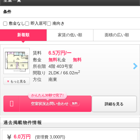
空室一覧
条件
敷金なし
即入居可
南向き
新着順
家賃の低い順
面積の広い順
賃料
6.5万円/ー
敷金
無料
礼金
無料
所在階
4階 403号室
2
間取り
2LDK / 66.02m
方位
南東
もっと見る
かんたん30秒で完了!
空室状況お問い合わせ
詳細を見る
無料
過去掲載物件情報
6.0万円
(管理費 3,000円)