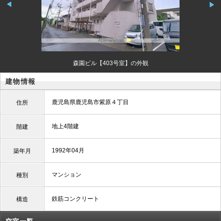
森園ビル【403号室】の外観
建物情報
鹿児島県鹿児島市紫原４丁目
住所
地上4階建
階建
1992年04月
築年月
マンション
種別
鉄筋コンクリート
構造