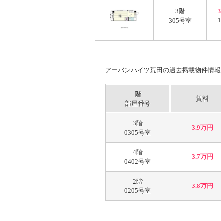
3階
305号室
1
アーバンハイツ荒田の過去掲載物件情報
階
賃料
部屋番号
3階
3.9万円
0305号室
4階
3.7万円
0402号室
2階
3.8万円
0205号室