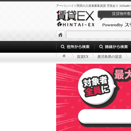
アーバンハイツ荒田の入居者募集賃貸 空室あり 2e5baa8c-b2d0-44
賃貸物件数
賃貸EX
鹿児島県の賃貸