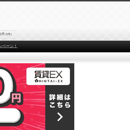
条件
(0件)
ンペーン！