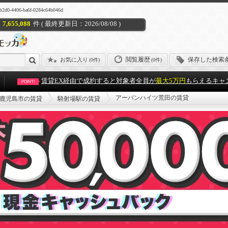
06-ba6f-0284c64b046d
7,655,088
件 ( 最終更新日：2026/08/08 )
閲覧履歴
保存した検索
お気に入り
(
0件
)
(0件)
賃貸EX経由で成約すると対象者全員が
最大5万円
もらえるキャ
POINT!
アーバンハイツ荒田の賃貸
鹿児島市の賃貸
騎射場駅の賃貸