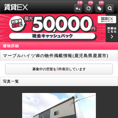
0
0
0
件
件
件
建物詳細
マーブルハイツⅧの物件掲載情報(鹿児島県鹿屋市)
3
募集中の空室を
件表示しています
写真一覧