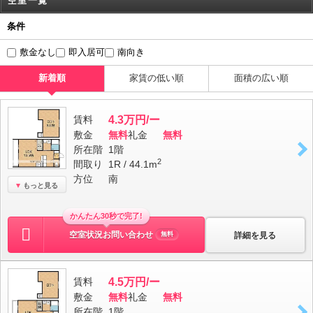
空室一覧
条件
敷金なし
即入居可
南向き
新着順
家賃の低い順
面積の広い順
賃料
4.3万円/ー
敷金
無料
礼金
無料
所在階
1階
2
間取り
1R / 44.1m
方位
南
もっと見る
かんたん30秒で完了!
空室状況お問い合わせ
詳細を見る
無料
賃料
4.5万円/ー
敷金
無料
礼金
無料
所在階
1階