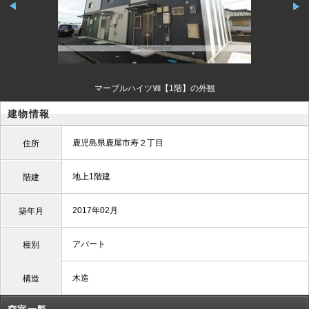
マーブルハイツⅧ【1階】の外観
建物情報
鹿児島県鹿屋市寿２丁目
住所
地上1階建
階建
2017年02月
築年月
アパート
種別
木造
構造