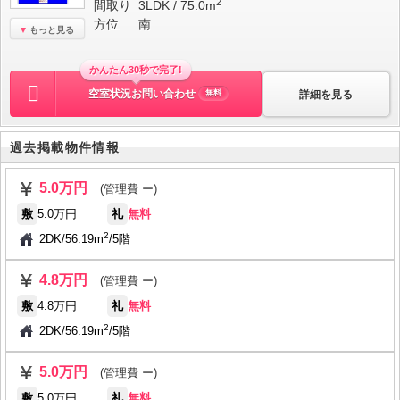
2
間取り
3LDK / 75.0m
方位
南
もっと見る
かんたん30秒で完了!
空室状況お問い合わせ
詳細を見る
無料
過去掲載物件情報
5.0万円
(管理費 ー)
敷
5.0万円
礼
無料
2
2DK
/
56.19m
/
5階
4.8万円
(管理費 ー)
敷
4.8万円
礼
無料
2
2DK
/
56.19m
/
5階
5.0万円
(管理費 ー)
敷
5.0万円
礼
無料