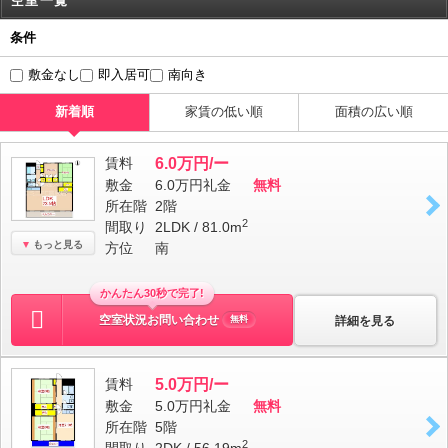
空室一覧
条件
敷金なし
即入居可
南向き
新着順
家賃の低い順
面積の広い順
賃料
6.0万円/ー
敷金
6.0万円
礼金
無料
所在階
2階
2
間取り
2LDK / 81.0m
もっと見る
方位
南
かんたん30秒で完了!
空室状況お問い合わせ
詳細を見る
無料
賃料
5.0万円/ー
敷金
5.0万円
礼金
無料
所在階
5階
2