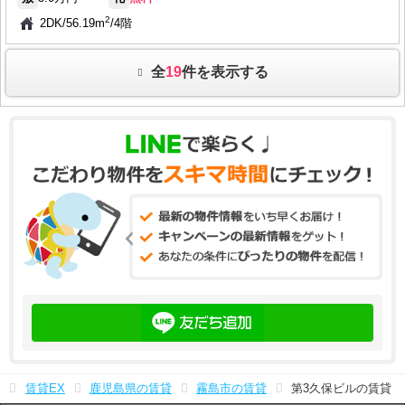
2
2DK
/
56.19m
/
4階
全
19
件を表示する
賃貸EX
鹿児島県の賃貸
霧島市の賃貸
第3久保ビルの賃貸