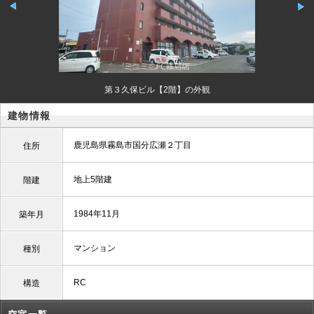
第３久保ビル【2階】の外観
建物情報
鹿児島県霧島市国分広瀬２丁目
住所
地上5階建
階建
1984年11月
築年月
マンション
種別
RC
構造