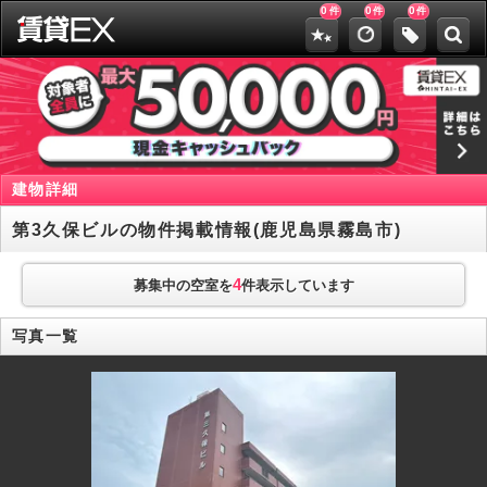
0
0
0
件
件
件
建物詳細
第3久保ビルの物件掲載情報(鹿児島県霧島市)
4
募集中の空室を
件表示しています
写真一覧