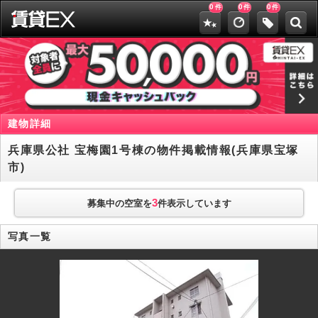
0
0
0
件
件
件
建物詳細
兵庫県公社 宝梅園1号棟の物件掲載情報(兵庫県宝塚
市)
3
募集中の空室を
件表示しています
写真一覧