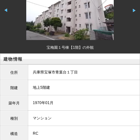
宝梅園１号棟【1階】の外観
建物情報
兵庫県宝塚市青葉台１丁目
住所
地上5階建
階建
1970年01月
築年月
マンション
種別
RC
構造