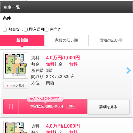
空室一覧
条件
敷金なし
即入居可
南向き
新着順
家賃の低い順
面積の広い順
賃料
4.0万円/1,000円
敷金
無料
礼金
無料
所在階
1階
2
間取り
3DK / 43.53m
方位
南西
もっと見る
かんたん30秒で完了!
空室状況お問い合わせ
詳細を見る
無料
賃料
4.0万円/1,000円
敷金
無料
礼金
無料