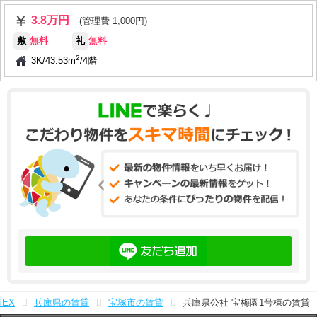
3.8万円
(管理費 1,000円)
敷
無料
礼
無料
2
3K
/
43.53m
/
4階
EX
兵庫県の賃貸
宝塚市の賃貸
兵庫県公社 宝梅園1号棟の賃貸