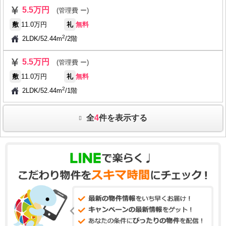
5.5万円
(管理費 ー)
敷
11.0万円
礼
無料
2
2LDK
/
52.44m
/
2階
5.5万円
(管理費 ー)
敷
11.0万円
礼
無料
2
2LDK
/
52.44m
/
1階
全
4
件を表示する