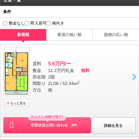
空室一覧
条件
敷金なし
即入居可
南向き
新着順
家賃の低い順
面積の広い順
賃料
5.6万円/ー
敷金
11.2万円
礼金
無料
所在階
2階
2
間取り
2LDK / 52.44m
方位
南
もっと見る
かんたん30秒で完了!
空室状況お問い合わせ
詳細を見る
無料