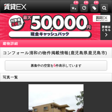
0
0
0
件
件
件
建物詳細
コンフォール清和の物件掲載情報(鹿児島県鹿児島市)
5
募集中の空室を
件表示しています
写真一覧