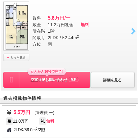
賃料
5.6万円/ー
敷金
11.2万円
礼金
無料
所在階
1階
2
間取り
2LDK / 52.44m
方位
南
もっと見る
かんたん30秒で完了!
空室状況お問い合わせ
詳細を見る
無料
過去掲載物件情報
5.5万円
(管理費 ー)
敷
11.0万円
礼
無料
2
2LDK
/
56.0m
/
2階