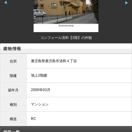
コンフォール清和【2階】の外観
建物情報
鹿児島県鹿児島市清和４丁目
住所
地上2階建
階建
2000年03月
築年月
マンション
種別
RC
構造