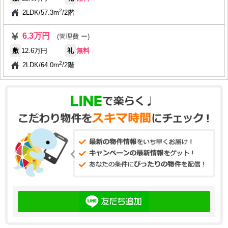
2
2LDK
/
57.3m
/
2階
6.3万円
(管理費 ー)
敷
12.6万円
礼
無料
2
2LDK
/
64.0m
/
2階