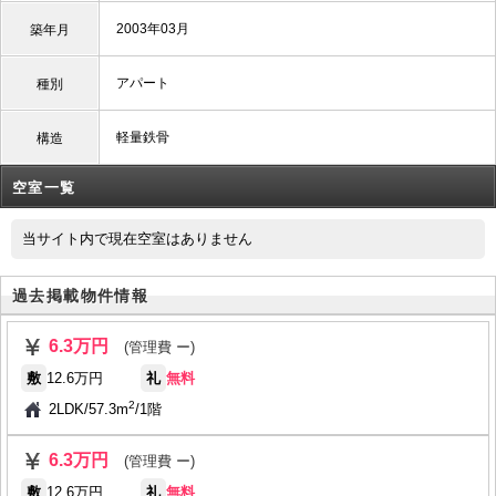
2003年03月
築年月
アパート
種別
軽量鉄骨
構造
空室一覧
当サイト内で現在空室はありません
過去掲載物件情報
6.3万円
(管理費 ー)
敷
12.6万円
礼
無料
2
2LDK
/
57.3m
/
1階
6.3万円
(管理費 ー)
敷
12.6万円
礼
無料