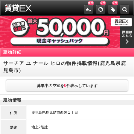
0
0
0
件
件
件
建物詳細
サーチア ユ ナール ヒロの物件掲載情報(鹿児島県鹿
児島市)
0
募集中の空室を
件表示しています
建物情報
鹿児島県鹿児島市西陵１丁目
住所
地上2階建
階建