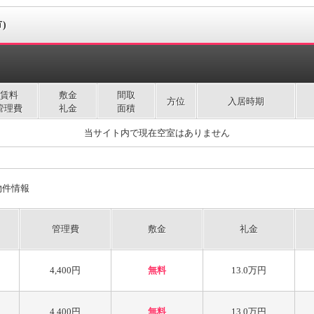
)
賃料
敷金
間取
方位
入居時期
管理費
礼金
面積
当サイト内で現在空室はありません
物件情報
管理費
敷金
礼金
4,400円
無料
13.0万円
4,400円
無料
13.0万円