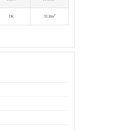
2
1K
31.0m