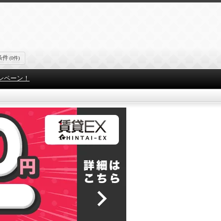
条件
(0件)
ンペーン！