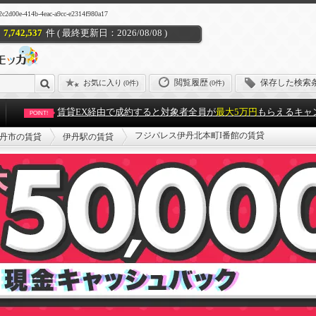
b-4eac-a9cc-e2314f980a17
7,742,537
件 ( 最終更新日：2026/08/08 )
閲覧履歴
保存した検索
お気に入り
(
0件
)
(0件)
賃貸EX経由で成約すると対象者全員が
最大5万円
もらえるキャ
POINT!
フジパレス伊丹北本町I番館の賃貸
丹市の賃貸
伊丹駅の賃貸