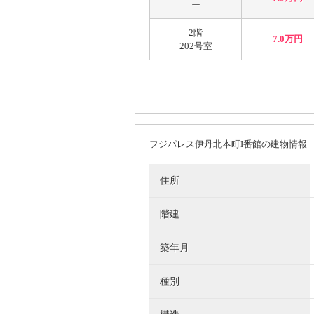
ー
2階
7.0万円
202号室
フジパレス伊丹北本町I番館の建物情報
住所
階建
築年月
種別