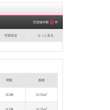
0
空室物件数
件
空室状況
もっと見る
間取
面積
2
1LDK
33.35m
2
1LDK
33.35m