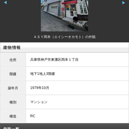
ＡＳＹ岡本（エイシーオカモト）の外観
建物情報
兵庫県神戸市東灘区岡本１丁目
住所
地下1地上3階建
階建
1979年10月
築年月
マンション
種別
RC
構造