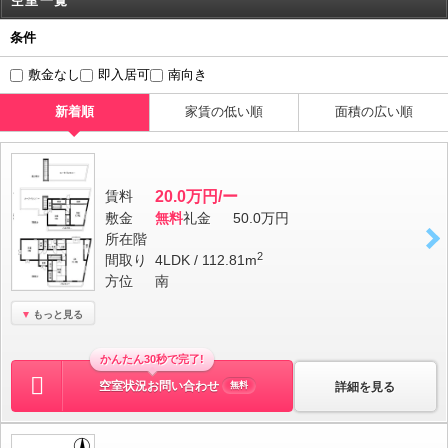
空室一覧
条件
敷金なし
即入居可
南向き
新着順
家賃の低い順
面積の広い順
賃料
20.0万円/ー
敷金
無料
礼金
50.0万円
所在階
2
間取り
4LDK / 112.81m
方位
南
もっと見る
かんたん30秒で完了!
空室状況お問い合わせ
詳細を見る
無料