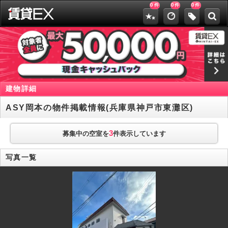
0
0
0
件
件
件
建物詳細
ASY岡本の物件掲載情報(兵庫県神戸市東灘区)
3
募集中の空室を
件表示しています
写真一覧