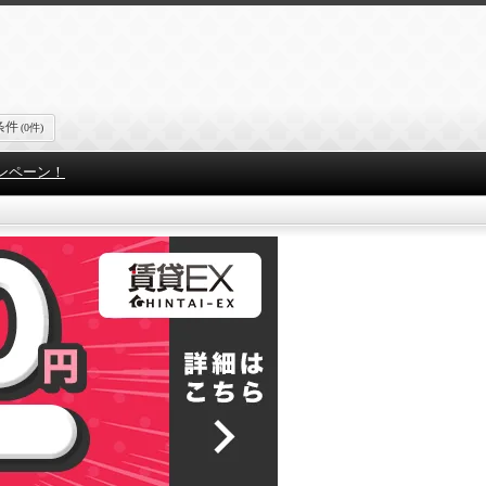
条件
(0件)
ンペーン！