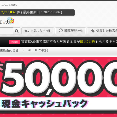
a3a4c5c6630c
7,785,832
件 ( 最終更新日：2026/08/06 )
閲覧履歴
保存した検索
お気に入り
(
0件
)
(0件)
賃貸EX経由で成約すると対象者全員が
最大5万円
もらえるキャ
POINT!
FAUSTOの賃貸
霧島市の賃貸