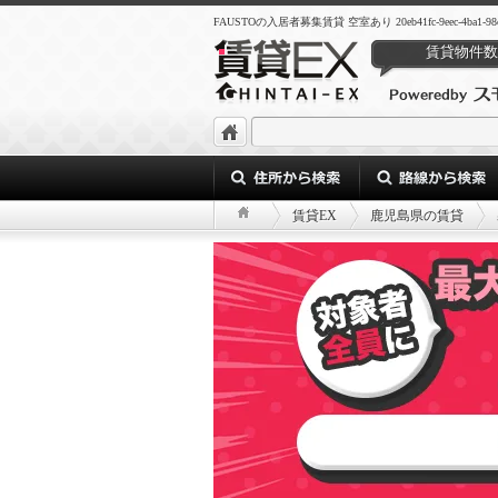
FAUSTOの入居者募集賃貸 空室あり 20eb41fc-9eec-4ba1-98cb-
賃貸物件数
賃貸EX
鹿児島県の賃貸