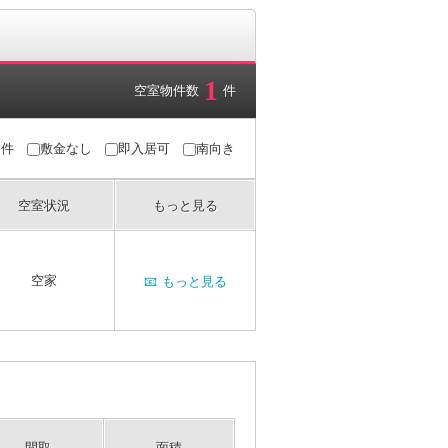
1
空室物件数
件
条件
敷金なし
即入居可
南向き
空室状況
もっと見る
空家
📧
もっと見る
間取
面積