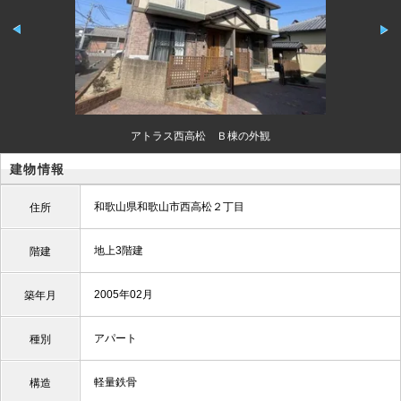
アトラス西高松 Ｂ棟の外観
建物情報
和歌山県和歌山市西高松２丁目
住所
地上3階建
階建
2005年02月
築年月
アパート
種別
軽量鉄骨
構造