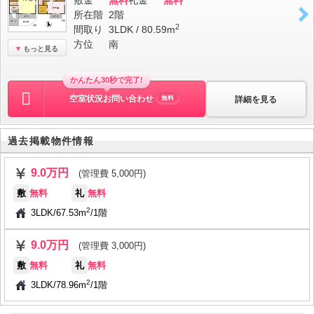
敷金
無料
礼金
無料
所在階
2階
2
間取り
3LDK / 80.59m
方位
南
もっと見る
かんたん30秒で完了!
空室状況お問い合わせ
詳細を見る
無料
過去掲載物件情報
9.0万円
(管理費 5,000円)
敷
無料
礼
無料
2
3LDK
/
67.53m
/
1階
9.0万円
(管理費 3,000円)
敷
無料
礼
無料
2
3LDK
/
78.96m
/
1階