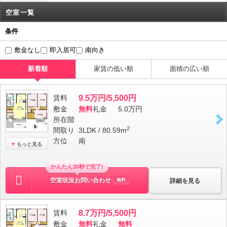
空室一覧
条件
敷金なし
即入居可
南向き
新着順
家賃の低い順
面積の広い順
賃料
9.5万円/5,500円
敷金
無料
礼金
5.0万円
所在階
2
間取り
3LDK / 80.59m
方位
南
もっと見る
かんたん30秒で完了!
空室状況お問い合わせ
詳細を見る
無料
賃料
8.7万円/5,500円
敷金
無料
礼金
無料