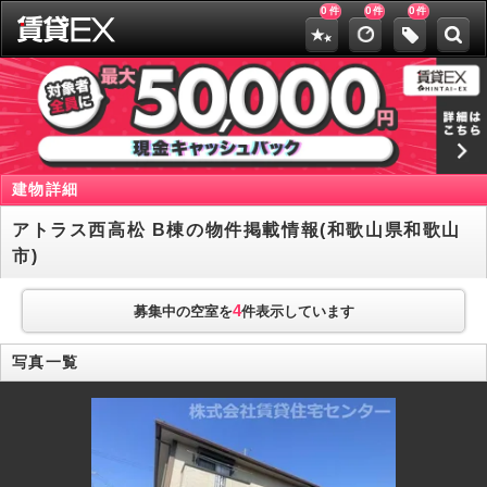
0
0
0
件
件
件
建物詳細
アトラス西高松 B棟の物件掲載情報(和歌山県和歌山
市)
4
募集中の空室を
件表示しています
写真一覧