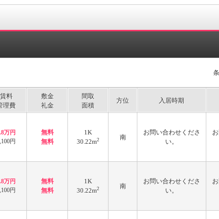
賃料
敷金
間取
方位
入居時期
管理費
礼金
面積
無料
1K
お問い合わせくださ
お
3.8万円
南
2
,100円
無料
30.22m
い。
無料
1K
お問い合わせくださ
お
3.8万円
南
2
,100円
無料
30.22m
い。