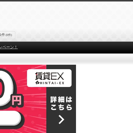
条件
(0件)
ンペーン！