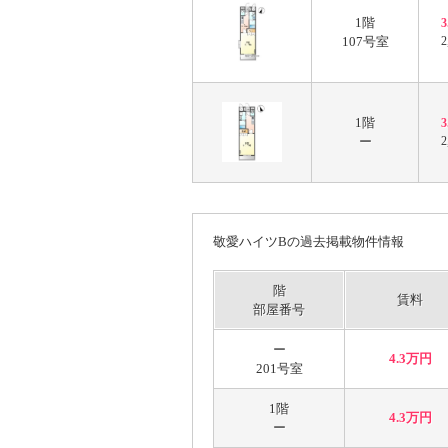
1階
107号室
2
1階
ー
2
敬愛ハイツBの過去掲載物件情報
階
賃料
部屋番号
ー
4.3万円
201号室
1階
4.3万円
ー