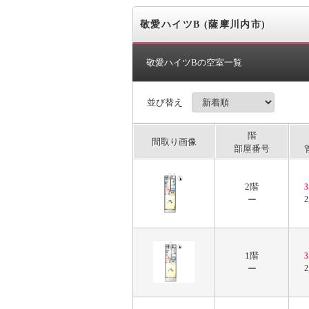
敬愛ハイツB (薩摩川内市)
敬愛ハイツBの空室一覧
並び替え
階
間取り画像
部屋番号
2階
ー
2
1階
ー
2