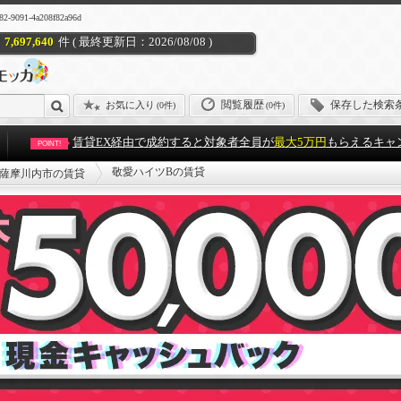
91-4a208f82a96d
7,697,640
件 ( 最終更新日：2026/08/08 )
閲覧履歴
保存した検索
お気に入り
(
0件
)
(0件)
賃貸EX経由で成約すると対象者全員が
最大5万円
もらえるキャ
POINT!
敬愛ハイツBの賃貸
薩摩川内市の賃貸