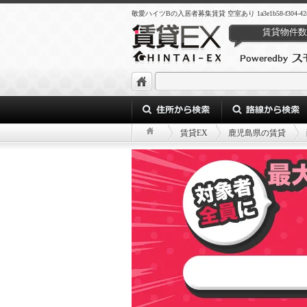
敬愛ハイツBの入居者募集賃貸 空室あり 1a3e1b58-f304-4282-90
賃貸物件数
賃貸EX
鹿児島県の賃貸