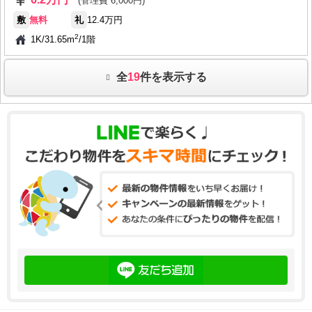
(管理費 6,000円)
敷
無料
礼
12.4万円
2
1K
/
31.65m
/
1階
全
19
件を表示する