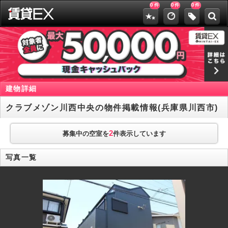
0
0
0
件
件
件
建物詳細
クラブメゾン川西中央の物件掲載情報(兵庫県川西市)
2
募集中の空室を
件表示しています
写真一覧