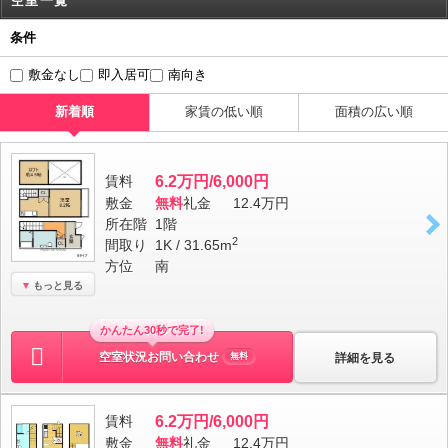
空室一覧
条件
敷金なし
即入居可
南向き
新着順
家賃の低い順
面積の広い順
賃料
6.2万円/6,000円
敷金
無料
礼金
12.4万円
所在階
1階
2
間取り
1K / 31.65m
方位
南
もっと見る
かんたん30秒で完了!
空室状況お問い合わせ
詳細を見る
無料
賃料
6.2万円/6,000円
敷金
無料
礼金
12.4万円