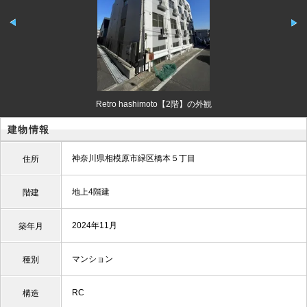
Retro hashimoto【2階】の外観
建物情報
神奈川県相模原市緑区橋本５丁目
住所
地上4階建
階建
2024年11月
築年月
マンション
種別
RC
構造