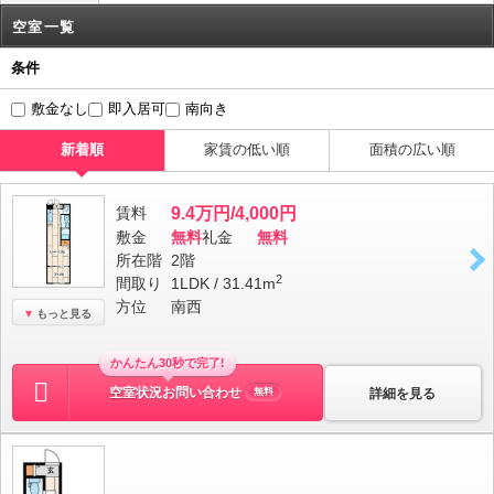
空室一覧
条件
敷金なし
即入居可
南向き
新着順
家賃の低い順
面積の広い順
賃料
9.4万円/4,000円
敷金
無料
礼金
無料
所在階
2階
2
間取り
1LDK / 31.41m
方位
南西
もっと見る
かんたん30秒で完了!
空室状況お問い合わせ
詳細を見る
無料