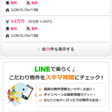
敷
無料
礼
無料
2
1LDK
/
31.53m
/
3階
9.6万円
(管理費 4,000円)
敷
無料
礼
無料
2
1LDK
/
31.53m
/
3階
全
20
件を表示する