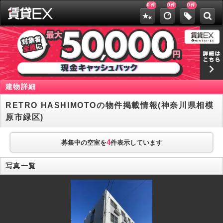
0
0
0
件
件
件
建物詳細
RETRO HASHIMOTOの物件掲載情報(神奈川県相模
原市緑区)
4
募集中の空室を
件表示しています
写真一覧