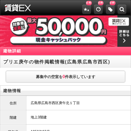
0
0
0
件
件
件
建物詳細
プリエ庚午の物件掲載情報(広島県広島市西区)
0
募集中の空室を
件表示しています
建物情報
広島県広島市西区庚午北１丁目
住所
地上3階建
階建