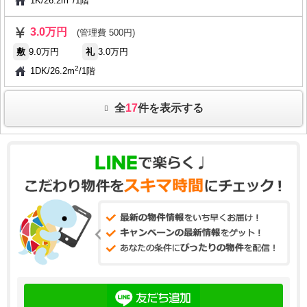
1K
/
26.2m
/
1階
3.0万円
(管理費 500円)
敷
9.0万円
礼
3.0万円
2
1DK
/
26.2m
/
1階
全
17
件を表示する