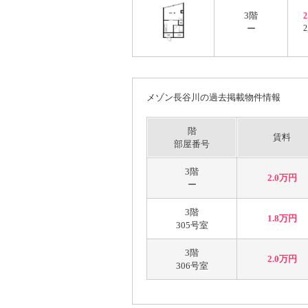
3階
ー
2
メゾン長谷川の過去掲載物件情報
階
賃料
部屋番号
3階
2.0万円
ー
3階
1.8万円
305号室
3階
2.0万円
306号室