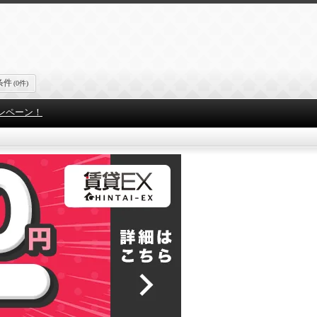
条件
(0件)
ンペーン！