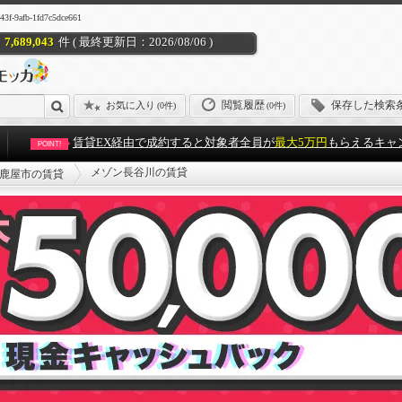
fb-1fd7c5dce661
7,689,043
件 ( 最終更新日：2026/08/06 )
閲覧履歴
保存した検索
お気に入り
(
0件
)
(0件)
賃貸EX経由で成約すると対象者全員が
最大5万円
もらえるキャ
POINT!
メゾン長谷川の賃貸
鹿屋市の賃貸