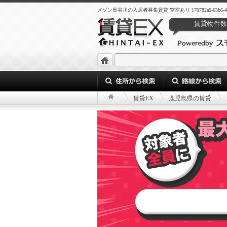
メゾン長谷川の入居者募集賃貸 空室あり 170782a5-63b6-443f-9a
賃貸物件数
賃貸EX
鹿児島県の賃貸