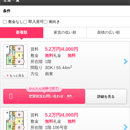
空室一覧
条件
敷金なし
即入居可
南向き
新着順
家賃の低い順
面積の広い順
賃料
5.2万円/4,000円
敷金
無料
礼金
無料
所在階
1階
2
間取り
3DK / 55.44m
方位
南東
もっと見る
かんたん30秒で完了!
空室状況お問い合わせ
詳細を見る
無料
賃料
5.2万円/4,000円
敷金
無料
礼金
無料
所在階
1階 106号室