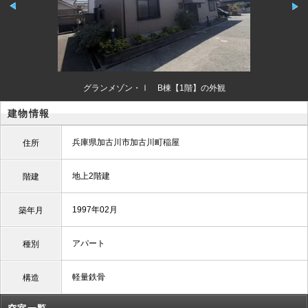
グランメゾン・Ⅰ B棟【1階】の外観
建物情報
兵庫県加古川市加古川町稲屋
住所
地上2階建
階建
1997年02月
築年月
アパート
種別
軽量鉄骨
構造