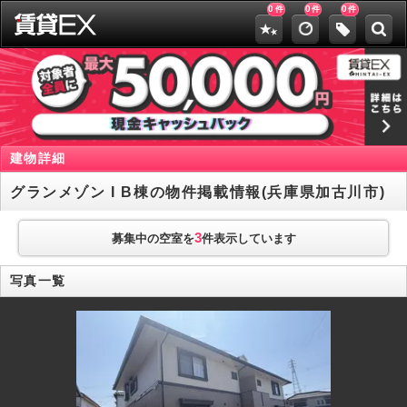
0
0
0
件
件
件
建物詳細
グランメゾン I B棟の物件掲載情報(兵庫県加古川市)
3
募集中の空室を
件表示しています
写真一覧