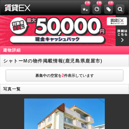
0
0
0
件
件
件
建物詳細
シャトーMの物件掲載情報(鹿児島県鹿屋市)
2
募集中の空室を
件表示しています
写真一覧