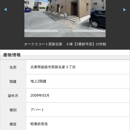
オークスコート西新在家 Ａ棟【3番館号室】の外観
建物情報
兵庫県姫路市西新在家３丁目
住所
地上2階建
階建
2009年03月
築年月
アパート
種別
軽量鉄骨造
構造