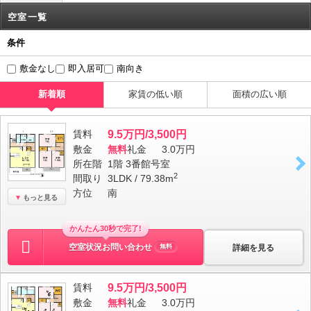
空室一覧
条件
敷金なし
即入居可
南向き
新着順
家賃の低い順
面積の広い順
賃料
9.5万円/3,500円
敷金
無料
礼金
3.0万円
所在階
1階 3番館号室
2
間取り
3LDK / 79.38m
方位
南
もっと見る
かんたん30秒で完了!
空室状況お問い合わせ
詳細を見る
無料
賃料
9.5万円/3,500円
敷金
無料
礼金
3.0万円