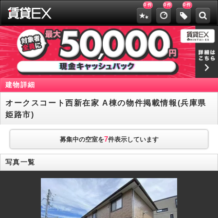
0
0
0
件
件
件
建物詳細
オークスコート西新在家 A棟の物件掲載情報(兵庫県
姫路市)
7
募集中の空室を
件表示しています
写真一覧