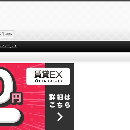
条件
(0件)
ンペーン！