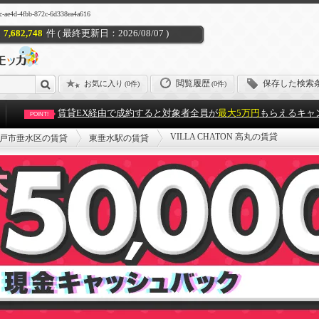
4fbb-872c-6d338ea4a616
7,682,748
件 ( 最終更新日：2026/08/07 )
閲覧履歴
保存した検索
お気に入り
(
0件
)
(0件)
賃貸EX経由で成約すると対象者全員が
最大5万円
もらえるキャ
POINT!
VILLA CHATON 高丸の賃貸
戸市垂水区の賃貸
東垂水駅の賃貸