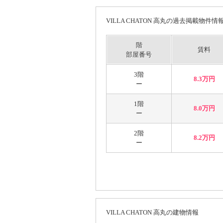
VILLA CHATON 高丸の過去掲載物件情
階
賃料
部屋番号
3階
8.3万円
ー
1階
8.0万円
ー
2階
8.2万円
ー
VILLA CHATON 高丸の建物情報