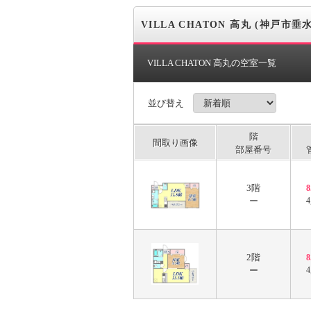
VILLA CHATON 高丸 (神戸市垂
VILLA CHATON 高丸の空室一覧
並び替え
階
間取り画像
部屋番号
3階
ー
4
2階
ー
4